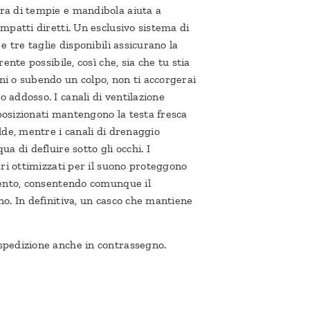
a di tempie e mandibola aiuta a
mpatti diretti. Un esclusivo sistema di
e tre taglie disponibili assicurano la
rente possibile, così che, sia che tu stia
i o subendo un colpo, non ti accorgerai
addosso. I canali di ventilazione
osizionati mantengono la testa fresca
lde, mentre i canali di drenaggio
a di defluire sotto gli occhi. I
ari ottimizzati per il suono proteggono
vento, consentendo comunque il
o. In definitiva, un casco che mantiene
pedizione anche in contrassegno.
.