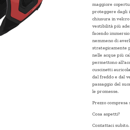
maggiore copertur
proteggere dagli i
chiusura in velcro 
vestibilità più ade
facendo immersion
nemmeno di averlo 
strategicamente p
nelle acque più ca
permettono all'acqu
cuscinetti auricol
dal freddo e dal 
passaggio del suon
le promesse.
Prezzo compresa s
Cosa aspetti?
Contattaci subito