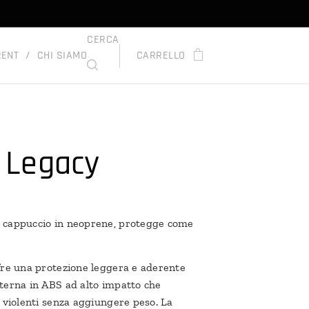
CERCA
RENT
CHI SIAMO
CARRELLO
 Legacy
 cappuccio in neoprene, protegge come
ffre una protezione leggera e aderente
sterna in ABS ad alto impatto che
ù violenti senza aggiungere peso. La