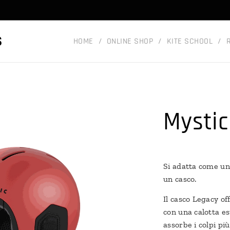
S
HOME
ONLINE SHOP
KITE SCHOOL
Mystic
Si adatta come un
un casco.
Il casco Legacy o
con una calotta e
assorbe i colpi pi