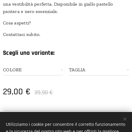
una vestibilità perfetta. Disponibile in giallo pastello
pantera e nero essenziale.
Cosa aspetti?
Contattaci subito.
Scegli una variante:
COLORE
TAGLIA
29,00
€
39,90
€
Utilizziamo i cookie per consentire il corretto funzionamento
e la sicurezza del nostro sito web e per offrirti la migliore