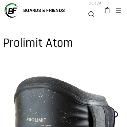
CERCA
BOARD
S & FRIENDS
Prolimit Atom